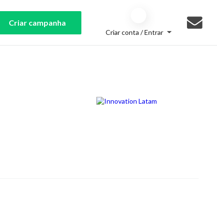
Criar campanha
Criar conta / Entrar