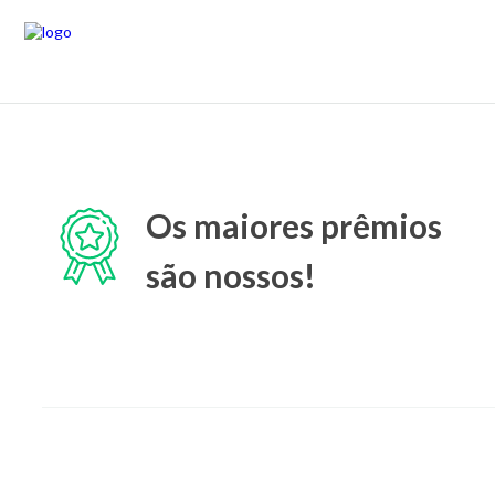
Os maiores prêmios
são nossos!