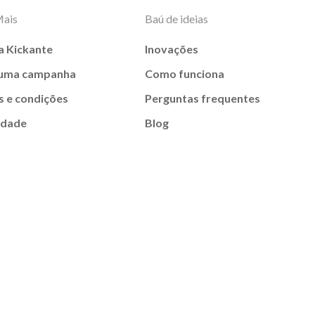
Mais
Baú de ideias
a Kickante
Inovações
 uma campanha
Como funciona
 e condições
Perguntas frequentes
idade
Blog