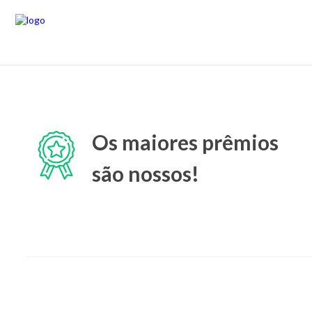
Os maiores prêmios
são nossos!