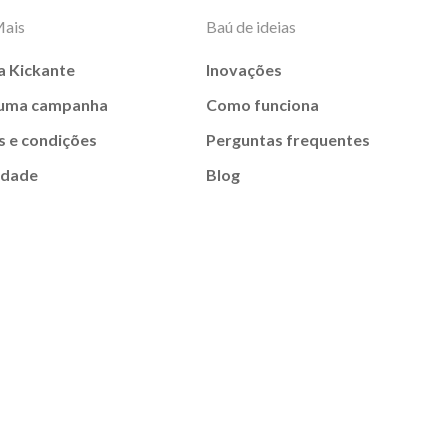
Mais
Baú de ideias
a Kickante
Inovações
 uma campanha
Como funciona
 e condições
Perguntas frequentes
idade
Blog