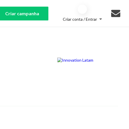
Criar campanha
Criar conta / Entrar