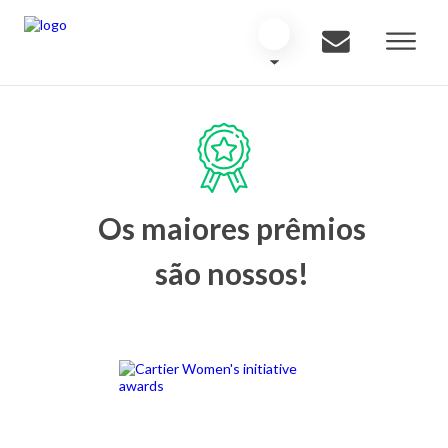
Os maiores prêmios
são nossos!