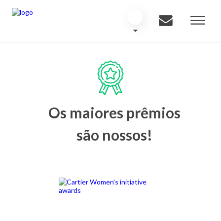
Os maiores prêmios
são nossos!