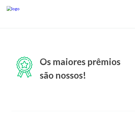
Os maiores prêmios
são nossos!