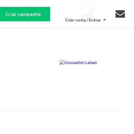
Criar campanha
Criar conta / Entrar