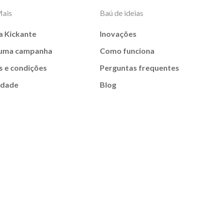
Mais
Baú de ideias
a Kickante
Inovações
 uma campanha
Como funciona
 e condições
Perguntas frequentes
idade
Blog