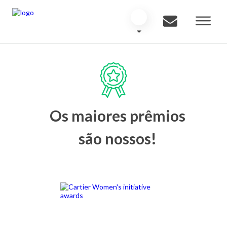
Os maiores prêmios
são nossos!