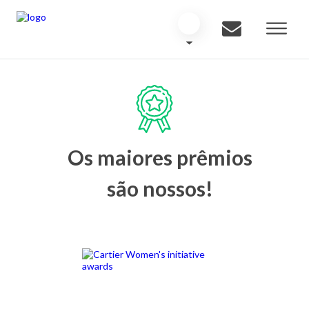
Os maiores prêmios
são nossos!