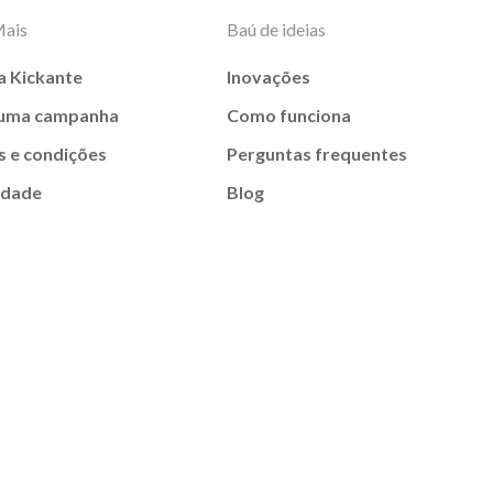
Mais
Baú de ideias
a Kickante
Inovações
 uma campanha
Como funciona
 e condições
Perguntas frequentes
idade
Blog