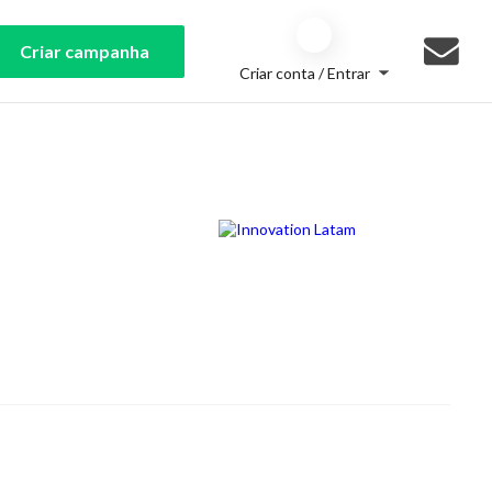
Criar campanha
Criar conta / Entrar