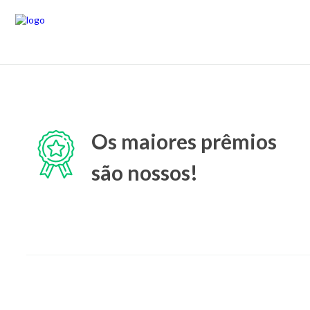
Os maiores prêmios
são nossos!