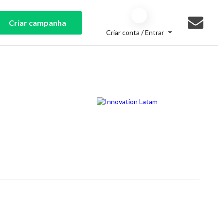
Criar campanha
Criar conta / Entrar