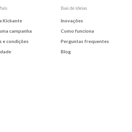
Mais
Baú de ideias
a Kickante
Inovações
 uma campanha
Como funciona
 e condições
Perguntas frequentes
idade
Blog