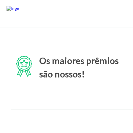
Os maiores prêmios
são nossos!