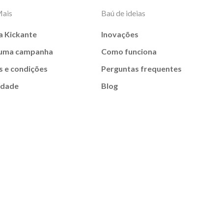
Mais
Baú de ideias
a Kickante
Inovações
 uma campanha
Como funciona
 e condições
Perguntas frequentes
idade
Blog