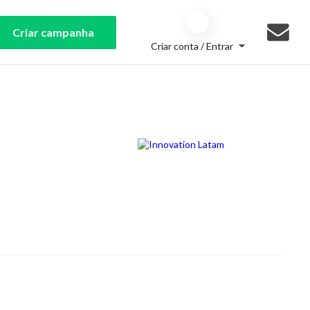
Criar campanha
Criar conta / Entrar