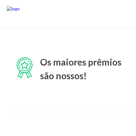
Os maiores prêmios
são nossos!