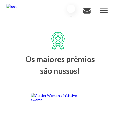
Os maiores prêmios
são nossos!