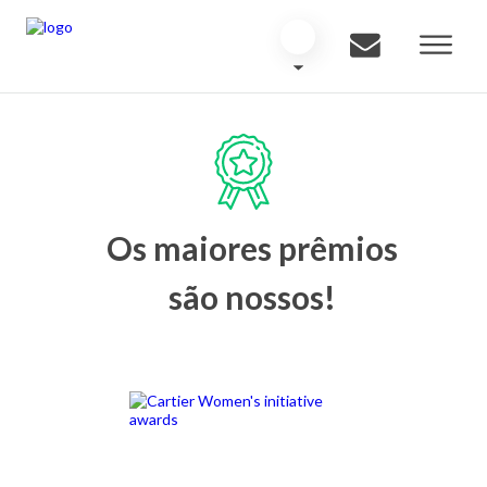
Os maiores prêmios
são nossos!