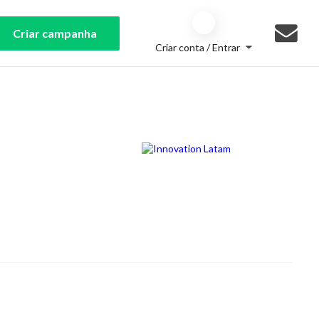
Criar campanha
Criar conta / Entrar