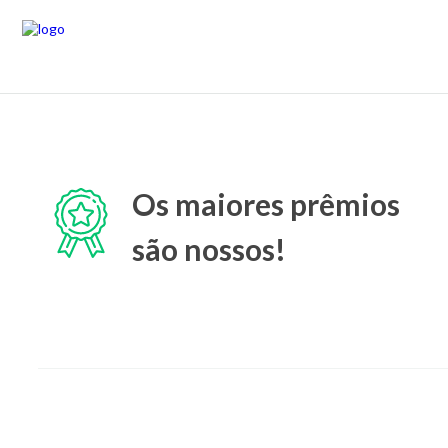
Os maiores prêmios
são nossos!