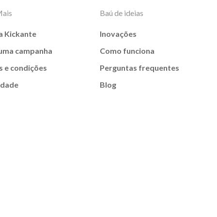
Mais
Baú de ideias
a Kickante
Inovações
 uma campanha
Como funciona
 e condições
Perguntas frequentes
idade
Blog