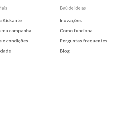
Mais
Baú de ideias
a Kickante
Inovações
 uma campanha
Como funciona
 e condições
Perguntas frequentes
idade
Blog