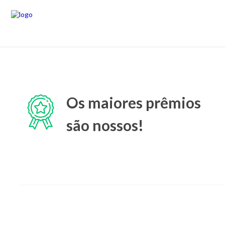
Os maiores prêmios
são nossos!