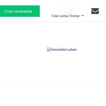
Criar campanha
Criar conta / Entrar