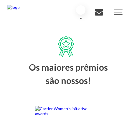
Os maiores prêmios
são nossos!