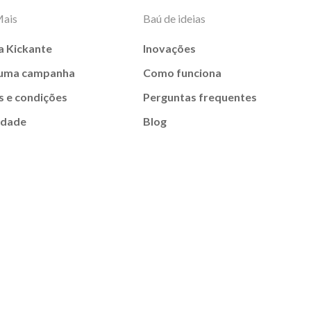
Mais
Baú de ideias
a Kickante
Inovações
 uma campanha
Como funciona
 e condições
Perguntas frequentes
idade
Blog