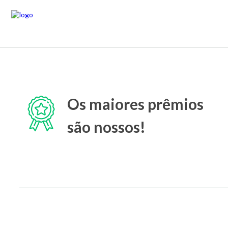
Os maiores prêmios
são nossos!