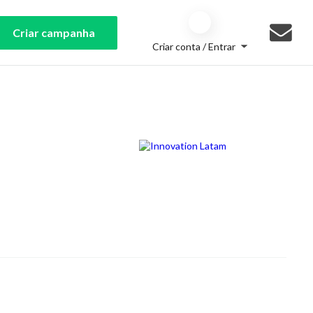
Criar campanha
Criar conta / Entrar