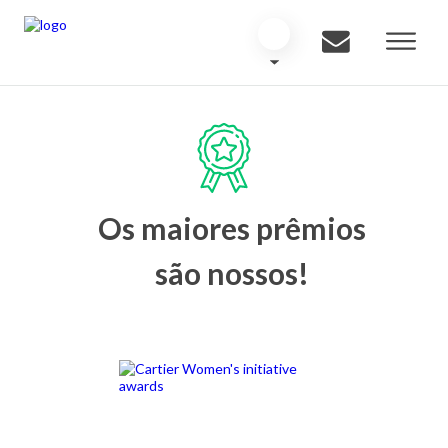
Os maiores prêmios
são nossos!