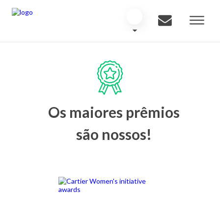
Os maiores prêmios
são nossos!