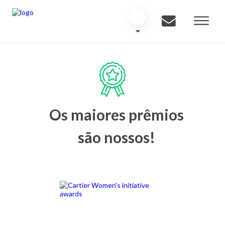
Os maiores prêmios
são nossos!