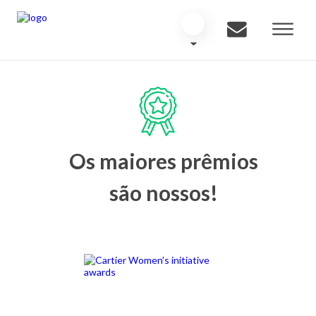
Os maiores prêmios
são nossos!