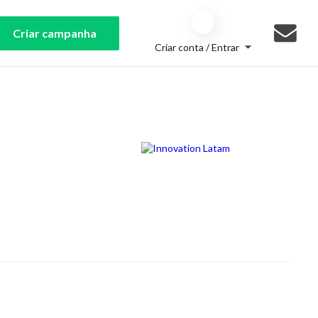
Criar campanha
Criar conta / Entrar