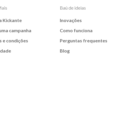
Mais
Baú de ideias
a Kickante
Inovações
 uma campanha
Como funciona
 e condições
Perguntas frequentes
idade
Blog