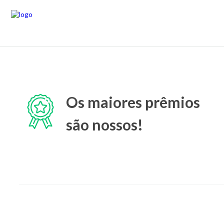
Os maiores prêmios
são nossos!