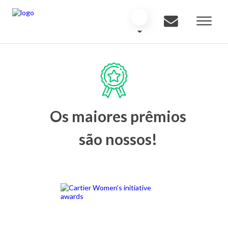
Os maiores prêmios
são nossos!