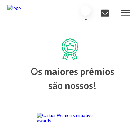
Os maiores prêmios
são nossos!