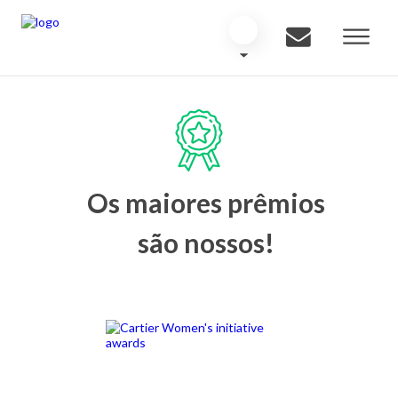
Os maiores prêmios
são nossos!