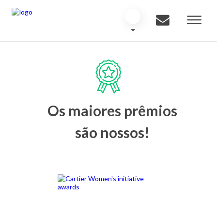
Os maiores prêmios
são nossos!