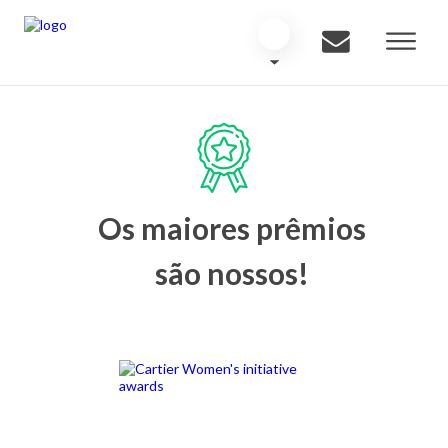
Os maiores prêmios
são nossos!