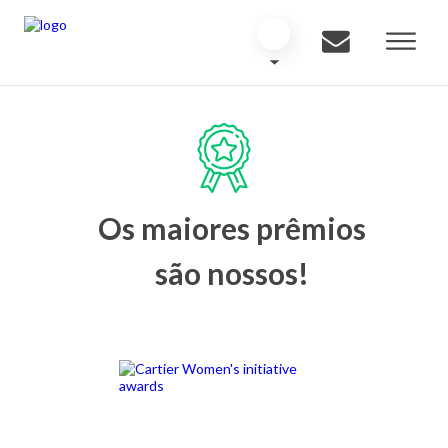
Os maiores prêmios
são nossos!