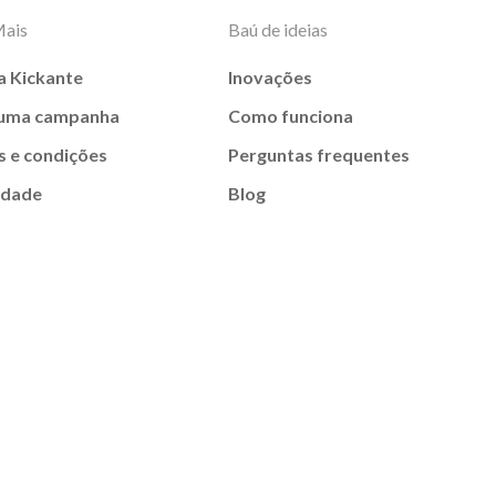
Mais
Baú de ideias
a Kickante
Inovações
 uma campanha
Como funciona
 e condições
Perguntas frequentes
idade
Blog