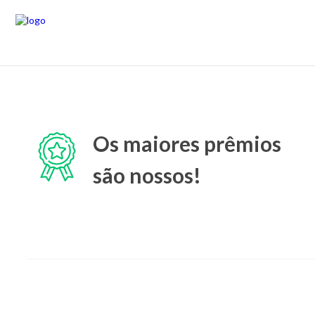
Os maiores prêmios
são nossos!