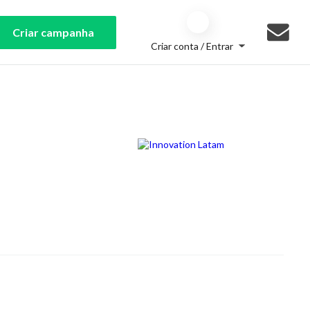
Criar campanha
Criar conta / Entrar