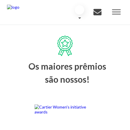
Os maiores prêmios
são nossos!