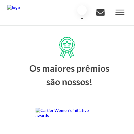
Os maiores prêmios
são nossos!