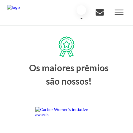
Os maiores prêmios
são nossos!