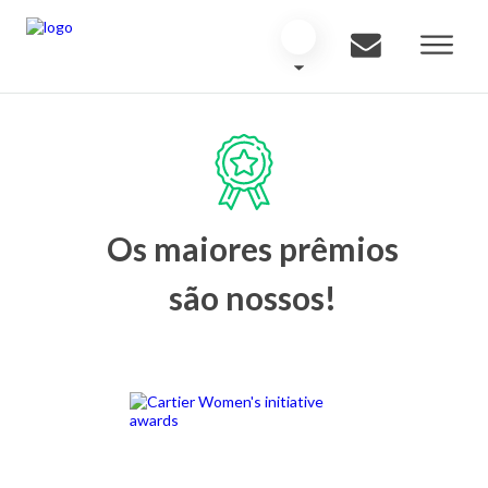
Os maiores prêmios
são nossos!