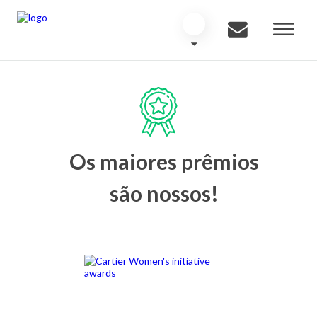
Os maiores prêmios
são nossos!