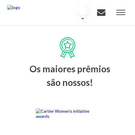
Os maiores prêmios
são nossos!