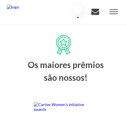
Os maiores prêmios
são nossos!