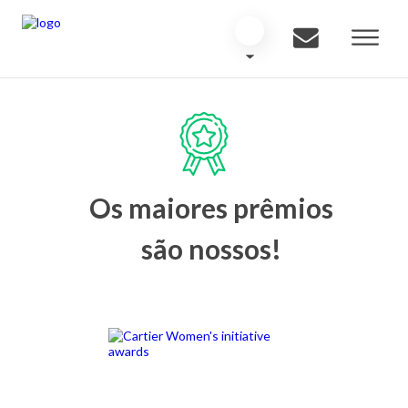
Os maiores prêmios
são nossos!