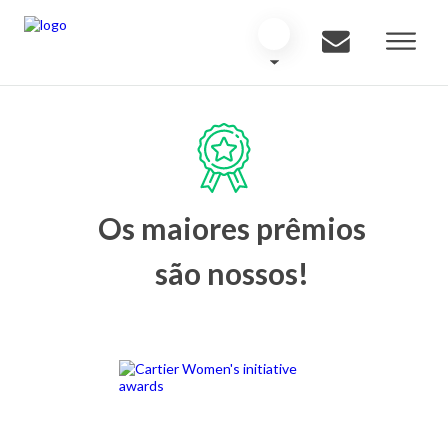
Os maiores prêmios
são nossos!