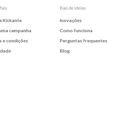
Mais
Baú de ideias
a Kickante
Inovações
 uma campanha
Como funciona
 e condições
Perguntas frequentes
idade
Blog