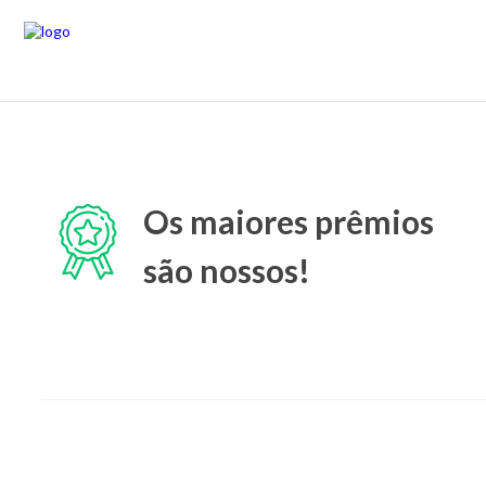
Os maiores prêmios
são nossos!