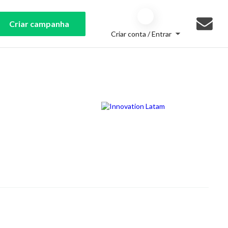
Criar campanha
Criar conta / Entrar