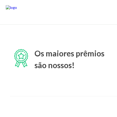
Os maiores prêmios
são nossos!