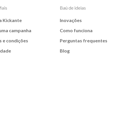
Mais
Baú de ideias
a Kickante
Inovações
 uma campanha
Como funciona
 e condições
Perguntas frequentes
idade
Blog