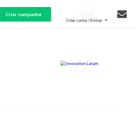
Criar campanha
Criar conta / Entrar