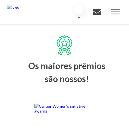
Os maiores prêmios
são nossos!