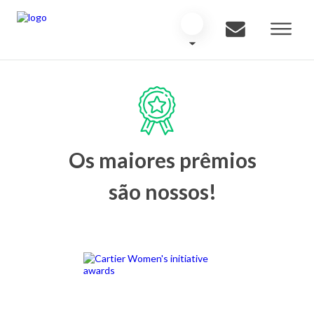
Os maiores prêmios
são nossos!