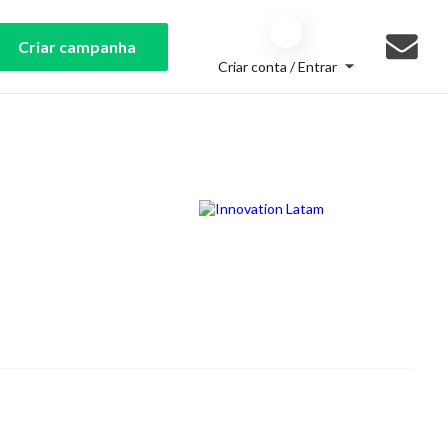
Criar campanha
Criar conta / Entrar