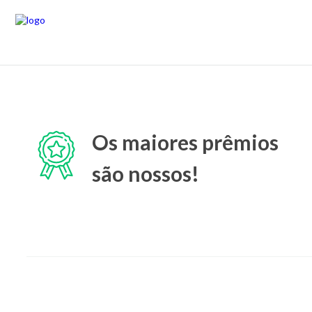
Os maiores prêmios
são nossos!