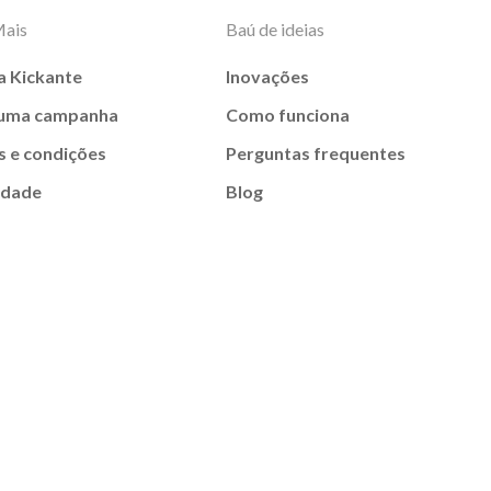
Mais
Baú de ideias
a Kickante
Inovações
 uma campanha
Como funciona
 e condições
Perguntas frequentes
idade
Blog