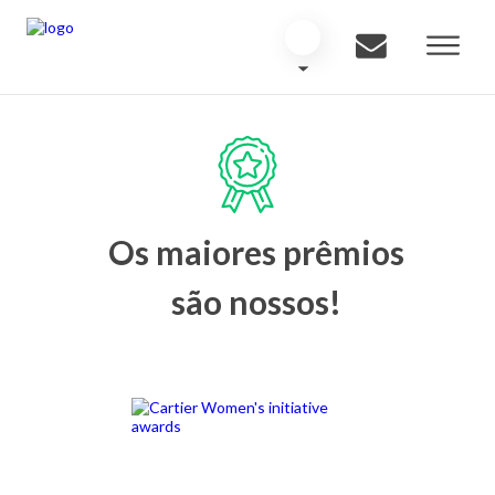
Os maiores prêmios
são nossos!