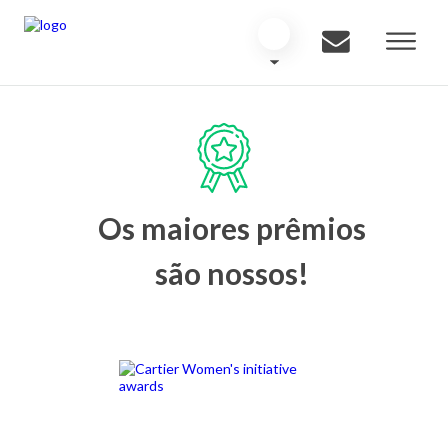
Os maiores prêmios
são nossos!