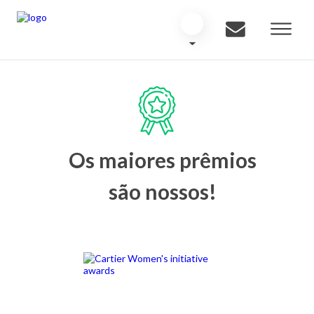
Os maiores prêmios
são nossos!