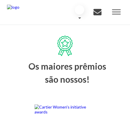
Os maiores prêmios
são nossos!