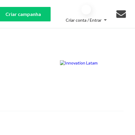
Criar campanha
Criar conta / Entrar