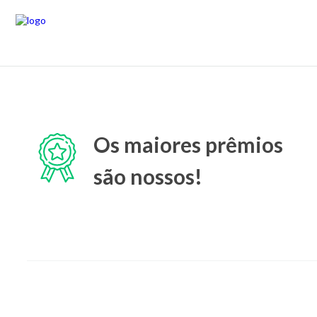
Os maiores prêmios
são nossos!