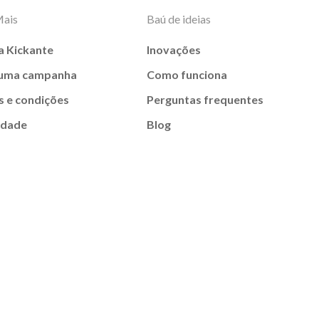
Mais
Baú de ideias
a Kickante
Inovações
 uma campanha
Como funciona
 e condições
Perguntas frequentes
idade
Blog