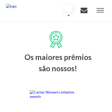
Os maiores prêmios
são nossos!