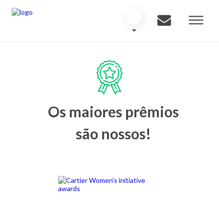
Os maiores prêmios
são nossos!