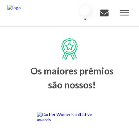
Os maiores prêmios
são nossos!